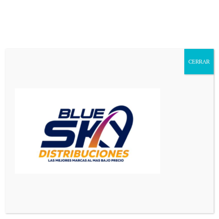
Aa
Font
Resizer
CERRAR
Mediador en Red
>
Principal
>
Video del violento episodio que ocurrió a la salida de un boliche en la localidad de La Toma (San Luis)
PRINCIPAL
SAN LUIS
Video del violento episodio que
ocurrió a la salida de un boliche
en la localidad de La Toma (San
Luis)