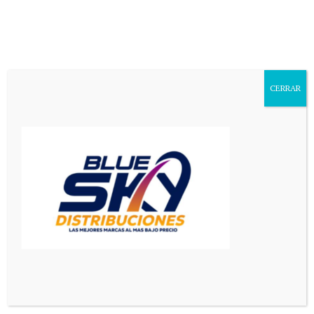
Aa
Font
Resizer
CERRAR
Mediador en Red
>
Mundo
>
Un terremoto de 7,8 sacudió a Filipinas y se emitió una alerta por tsunami en Indonesia
MUNDO
PRINCIPAL
Un terremoto de 7,8 sacudió a
Filipinas y se emitió una alerta
por tsunami en Indonesia
4 Min Read