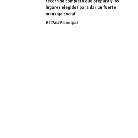
recorrido completo que prepara y los
lugares elegidos para dar un fuerte
mensaje social
El Pais
Principal