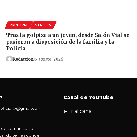
PRINCIPAL
SAN LUIS
Tras la golpiza a un joven, desde Salón Vial se
pusieron a disposición de la familia y la
Policía
Redaccion
3 agosto, 2026
o
Canal de YouTube
oficialtv@gmail.com
► Ir al canal
 de comunicacion
tocando temas donde