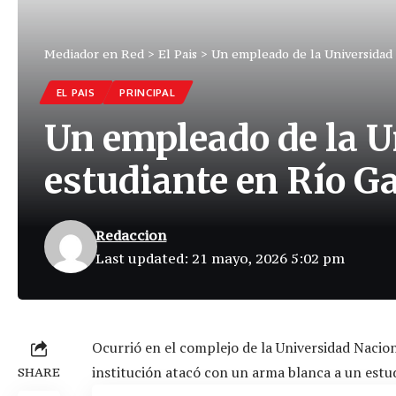
Mediador en Red
>
El Pais
>
Un empleado de la Universidad 
EL PAIS
PRINCIPAL
Un empleado de la U
estudiante en Río G
Redaccion
Last updated: 21 mayo, 2026 5:02 pm
Ocurrió en el complejo de la Universidad Nacion
institución atacó con un arma blanca a un estu
SHARE