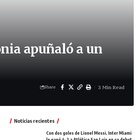
onia apuñaló a un
3 Min Read
Share
Noticias recientes
Con dos goles de Lionel Messi, Inter Miami
le ganó 4-2 a Atlético San Luis en su debut