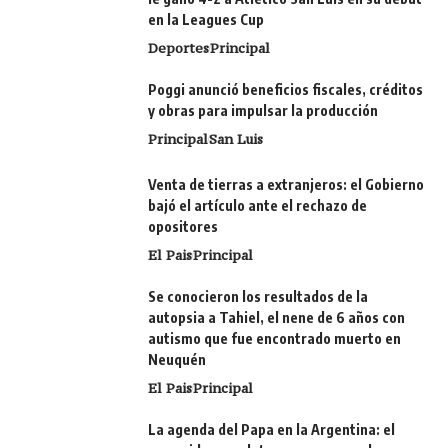
en la Leagues Cup
Deportes
Principal
Poggi anunció beneficios fiscales, créditos
y obras para impulsar la producción
Principal
San Luis
Venta de tierras a extranjeros: el Gobierno
bajó el artículo ante el rechazo de
opositores
El Pais
Principal
Se conocieron los resultados de la
autopsia a Tahiel, el nene de 6 años con
autismo que fue encontrado muerto en
Neuquén
El Pais
Principal
La agenda del Papa en la Argentina: el