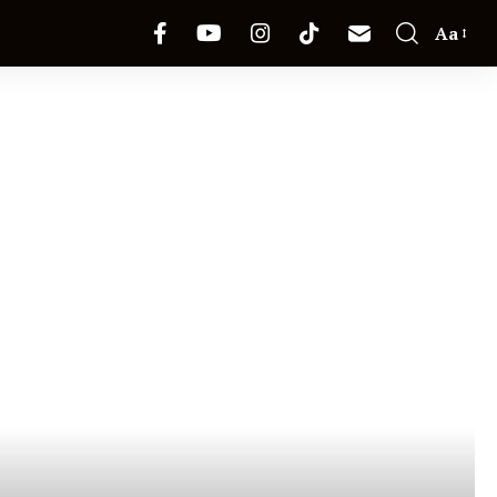
Aa
Font
Resizer