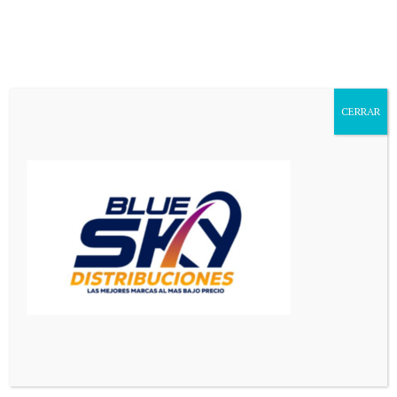
Aa
Font
Resizer
CERRAR
Mediador en Red
>
Principal
>
Tras avalar la elección de la intendenta, ahora los concejales de Rodríguez Saá y Daniel Orlando intentan dar un golpe institucional
PRINCIPAL
SAN LUIS
Tras avalar la elección de la
intendenta, ahora los
concejales de Rodríguez Saá y
Daniel Orlando intentan dar un
golpe institucional