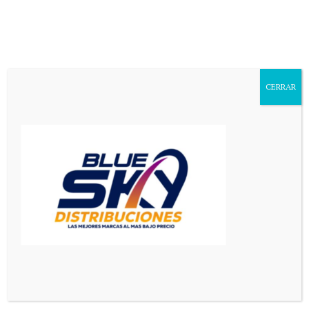
Aa
Font
Resizer
CERRAR
Mediador en Red
>
Principal
>
La Villa de Merlo se prepara para un encuentro cultural multitudinario
PRINCIPAL
SAN LUIS
La Villa de Merlo se prepara
para un encuentro cultural
multitudinario
3 Min Read