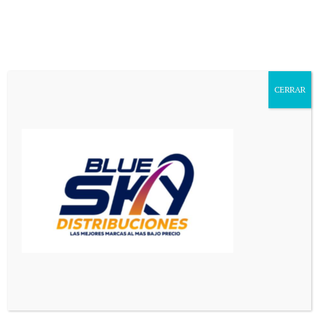
Aa
Font
Resizer
CERRAR
Mediador en Red
>
Principal
>
Ernesto “Pipi” Alí: “Yo quiero que vuelva Alberto Rodríguez Saá”
PRINCIPAL
SAN LUIS
Ernesto “Pipi” Alí: “Yo quiero
que vuelva Alberto Rodríguez
Saá”
3 Min Read