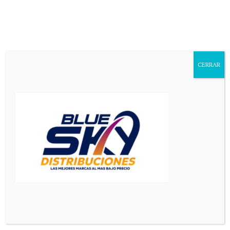
Aa
Font
Resizer
CERRAR
Mediador en Red
>
Deportes
>
Emoción total: histórico momento de la entrega de la copa a Belgrano campeón
DEPORTES
PRINCIPAL
Emoción total: histórico
momento de la entrega de la
copa a Belgrano campeón
1 Min Read