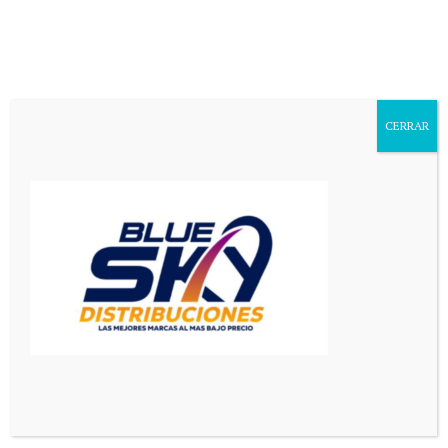
Aa
Font
Resizer
CERRAR
Mediador en Red
>
Principal
>
El Día de la Hamburguesa llega con 2×1, precios especiales y promos en San Luis
PRINCIPAL
SAN LUIS
El Día de la Hamburguesa llega
con 2×1, precios especiales y
promos en San Luis
4 Min Read