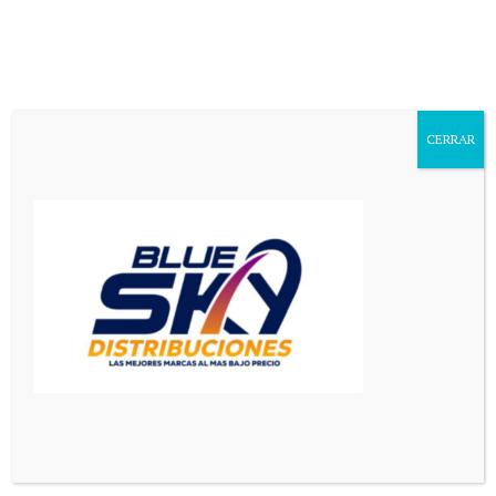
Aa
Font
Resizer
CERRAR
Mediador en Red
>
El Pais
>
Banderas en el corazón: el fútbol argentino despide al Indio Solari con emotivos homenajes en las redes
EL PAIS
PRINCIPAL
Banderas en el corazón: el
fútbol argentino despide al
Indio Solari con emotivos
homenajes en las redes