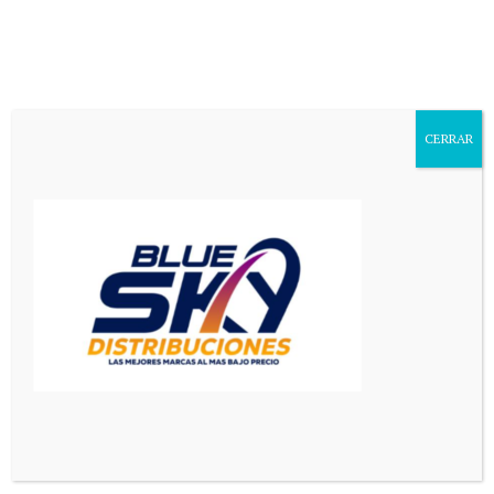
Aa
Font
Resizer
CERRAR
Mediador en Red
>
Principal
>
Un piloto mercedino integró la tripulación que Argentina envío con ayuda a Venezuela
PRINCIPAL
SAN LUIS
Un piloto mercedino integró la
tripulación que Argentina envío
con ayuda a Venezuela
3 Min Read