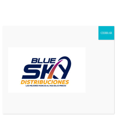
Aa
Font
Resizer
CERRAR
Mediador en Red
>
El Pais
>
Tiene 14 años, aprendió barbería y se volvió viral por el regalo que les hizo a sus padres con lo que ganó
EL PAIS
Tiene 14 años, aprendió
barbería y se volvió viral por el
regalo que les hizo a sus padres
con lo que ganó