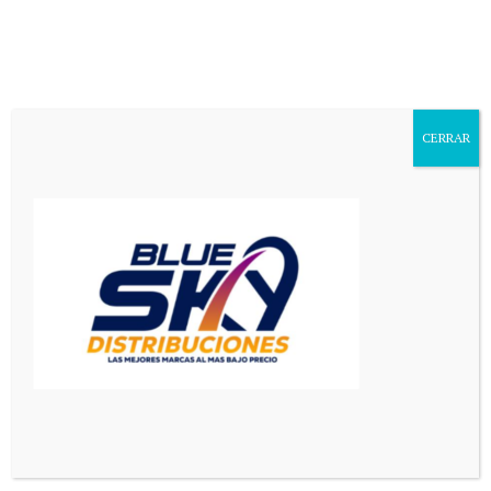
Aa
Font
Resizer
CERRAR
Mediador en Red
>
Deportes
>
Sufrió pero sigue Noruega venció a Costa de Marfil y ahora va por Brasil
DEPORTES
PRINCIPAL
Sufrió pero sigue Noruega
venció a Costa de Marfil y ahora
va por Brasil
2 Min Read