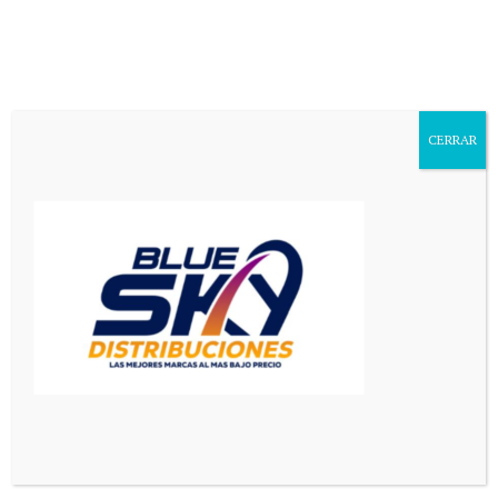
Aa
Font
Resizer
CERRAR
Mediador en Red
>
San Luis
>
San Luis: demoraron a un joven que tenía pedido de captura vigente por una causa de robo calificado en grado de tentativa
SAN LUIS
San Luis: demoraron a un joven
que tenía pedido de captura
vigente por una causa de robo
calificado en grado de tentativa