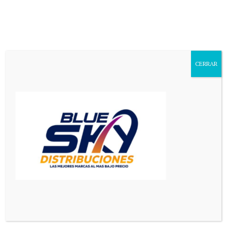
Aa
Font
Resizer
CERRAR
Mediador en Red
>
San Luis
>
Renzo Camera fue designado nuevo director del Policlínico Regional de Villa Mercedes
SAN LUIS
Renzo Camera fue designado
nuevo director del Policlínico
Regional de Villa Mercedes
1 Min Read