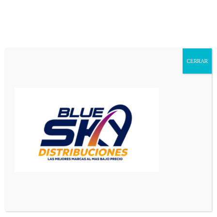
Aa
Font
Resizer
CERRAR
Mediador en Red
>
El Pais
>
PAMI: prestadores amenazan cortar servicios médicos a los afiliados
EL PAIS
PRINCIPAL
PAMI: prestadores amenazan
cortar servicios médicos a los
afiliados
3 Min Read