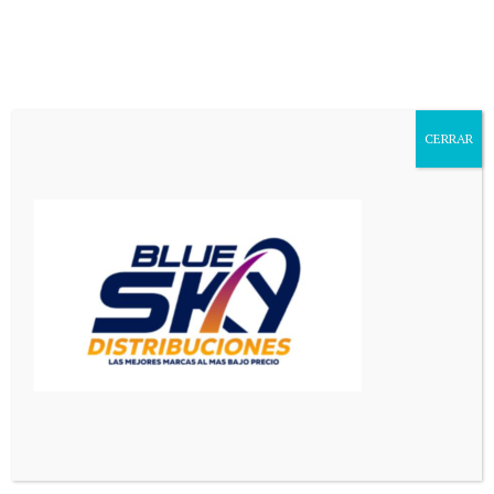
Aa
Font
Resizer
CERRAR
Mediador en Red
>
Principal
>
Luis Giraudo se lanza como candidato en Villa Mercedes
PRINCIPAL
SAN LUIS
Luis Giraudo se lanza como
candidato en Villa Mercedes
1 Min Read
Redaccion