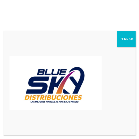
Aa
Font
Resizer
CERRAR
Mediador en Red
>
Mundo
>
Los precios del petróleo se desploman tras la firma del acuerdo de paz entre Estados Unidos e Irán
MUNDO
PRINCIPAL
Los precios del petróleo se
desploman tras la firma del
acuerdo de paz entre Estados
Unidos e Irán