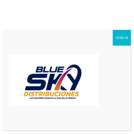
Aa
Font
Resizer
CERRAR
Mediador en Red
>
Principal
>
Las 314 viviendas que construye el Gobierno en el sur de la ciudad de San Luis: cómo están las obras
PRINCIPAL
SAN LUIS
Las 314 viviendas que construye
el Gobierno en el sur de la
ciudad de San Luis: cómo están
las obras