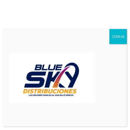
Aa
Font
Resizer
CERRAR
Mediador en Red
>
Deportes
>
La Selección argentina enfrenta a Islandia en la última prueba antes del Mundial 2026: hora y TV
DEPORTES
PRINCIPAL
La Selección argentina enfrenta
a Islandia en la última prueba
antes del Mundial 2026: hora y
TV