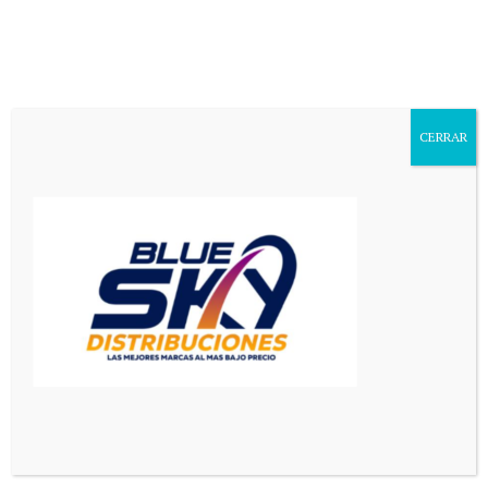
Aa
Font
Resizer
CERRAR
Mediador en Red
>
Principal
>
Imputaron a una mujer que insultó a policías y rompió la puerta de una comisaría
PRINCIPAL
SAN LUIS
Imputaron a una mujer que
insultó a policías y rompió la
puerta de una comisaría
2 Min Read