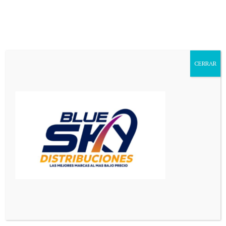
Aa
Font
Resizer
CERRAR
Mediador en Red
>
Principal
>
El Gobierno construirá las aulas de la Escuela de Medicina y la UNViMe lo celebró como “un milagro”
PRINCIPAL
SAN LUIS
El Gobierno construirá las aulas
de la Escuela de Medicina y la
UNViMe lo celebró como “un
milagro”