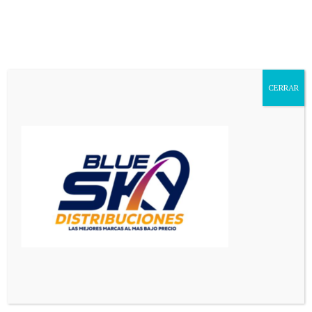
Aa
Font
Resizer
CERRAR
Mediador en Red
>
Deportes
>
Contundente respaldo de la FIFA tras las críticas a los árbitros de Argentina-Egipto: “Las acusaciones infundadas no tienen cabida”
DEPORTES
PRINCIPAL
Contundente respaldo de la
FIFA tras las críticas a los
árbitros de Argentina-Egipto:
“Las acusaciones infundadas no
tienen cabida”