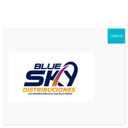
Aa
Font
Resizer
CERRAR
Mediador en Red
>
Deportes
>
COMUNICADO DE LA FLIA DE MESSI
DEPORTES
EL PAIS
MUNDO
PRINCIPAL
SAN LUIS
COMUNICADO DE LA FLIA DE
MESSI
0 Min Read
Redaccion