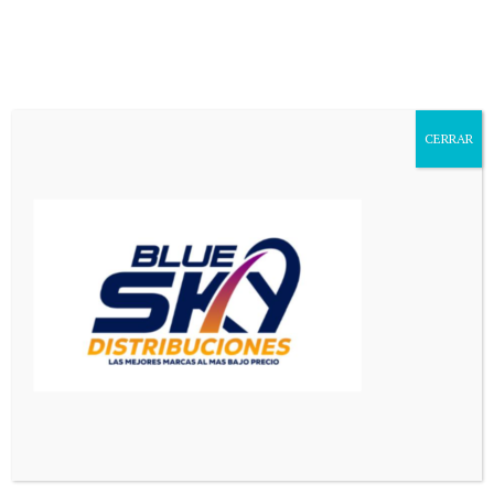
Aa
Font
Resizer
CERRAR
Mediador en Red
>
Deportes
>
Comienza la segunda rueda con dos locales en cancha
DEPORTES
PRINCIPAL
Comienza la segunda rueda con
dos locales en cancha
1 Min Read
Redaccion