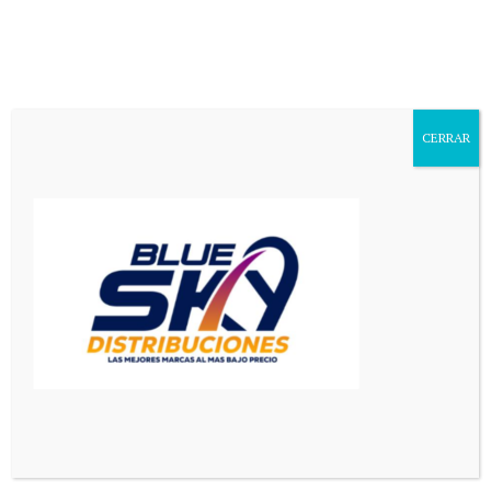
Aa
Font
Resizer
CERRAR
Mediador en Red
>
El Pais
>
Clausuraron Malibú y Luzbelito, dos bares de Nueva Córdoba: los motivos
EL PAIS
PRINCIPAL
Clausuraron Malibú y Luzbelito,
dos bares de Nueva Córdoba: los
motivos
3 Min Read