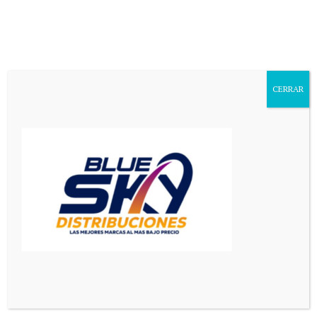
Aa
Font
Resizer
CERRAR
Mediador en Red
>
Principal
>
Al calor del fuego del legado normalista, se realizó la 110° Procesión Cívica
PRINCIPAL
SAN LUIS
Al calor del fuego del legado
normalista, se realizó la 110°
Procesión Cívica
9 Min Read