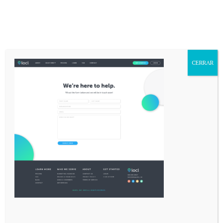
Aa
Font
Resizer
Mediador en Red
>
CONTACT
CONTACT
CERRAR
Redaccion
Last updated: 14 mayo, 2026 2:52 pm